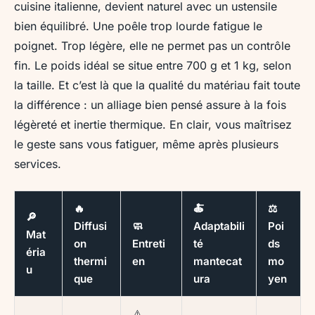
cuisine italienne, devient naturel avec un ustensile
bien équilibré. Une poêle trop lourde fatigue le
poignet. Trop légère, elle ne permet pas un contrôle
fin. Le poids idéal se situe entre 700 g et 1 kg, selon
la taille. Et c’est là que la qualité du matériau fait toute
la différence : un alliage bien pensé assure à la fois
légèreté et inertie thermique. En clair, vous maîtrisez
le geste sans vous fatiguer, même après plusieurs
services.
🔥
🍝
⚖️
🔎
Diffusi
🧼
Adaptabili
Poi
Mat
on
Entreti
té
ds
éria
thermi
en
mantecat
mo
u
que
ura
yen
⚠️