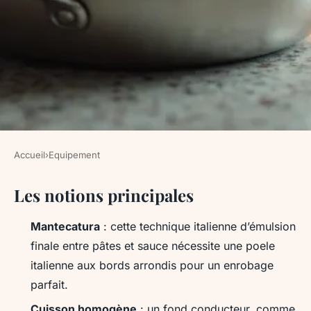
Accueil
›
Equipement
EQUIPEMENT
Les notions principales
Optimiser votre cuisine
italienne avec une poêle
Mantecatura
: cette technique italienne d’émulsion
efficace
finale entre pâtes et sauce nécessite une
poele
italienne
aux bords arrondis pour un enrobage
Jean-Guillaume
•
27/05/2026 11:26
•
10 min de lecture
parfait.
Cuisson homogène
: un fond conducteur, comme