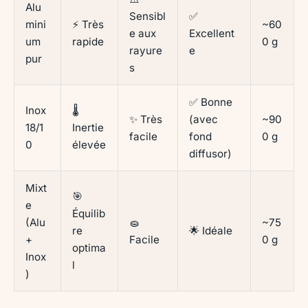
Alu
Sensibl
✅
mini
⚡ Très
~60
e aux
Excellent
um
rapide
0 g
rayure
e
pur
s
✅ Bonne
Inox
🌡️
✨ Très
(avec
~90
18/1
Inertie
facile
fond
0 g
0
élevée
diffusor)
Mixt
🎯
e
Équilib
(Alu
🧽
~75
re
🌟 Idéale
+
Facile
0 g
optima
Inox
l
)