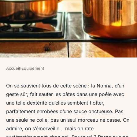
Accueil
›
Equipement
EQUIPEMENT
Les meilleures poêles pour
On se souvient tous de cette scène : la Nonna, d’un
geste sûr, fait sauter les pâtes dans une poêle avec
sublimer votre cuisine
une telle dextérité qu’elles semblent flotter,
italienne
parfaitement enrobées d’une sauce onctueuse. Pas
une seule ne colle, pas un seul morceau ne casse. On
Jean-Guillaume
•
05/06/2026 18:08
•
12 min de lecture
admire, on s’émerveille… mais on rate