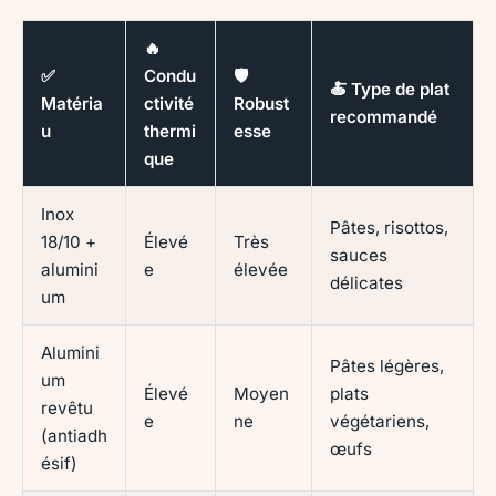
🔥
✅
Condu
🛡️
🍝 Type de plat
Matéria
ctivité
Robust
recommandé
u
thermi
esse
que
Inox
Pâtes, risottos,
18/10 +
Élevé
Très
sauces
alumini
e
élevée
délicates
um
Alumini
Pâtes légères,
um
Élevé
Moyen
plats
revêtu
e
ne
végétariens,
(antiadh
œufs
ésif)