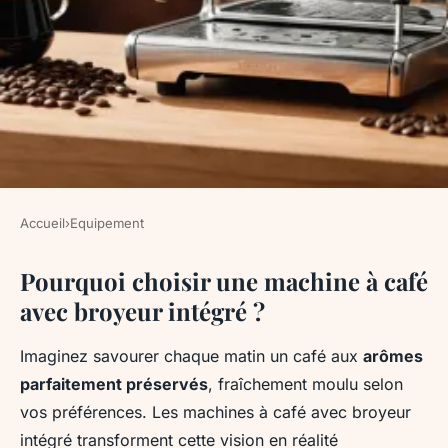
Accueil
›
Equipement
EQUIPEMENT
Pourquoi choisir une machine à café
Cafetière à grain : le meilleur
avec broyeur intégré ?
choix pour un café parfait
Imaginez savourer chaque matin un café aux
arômes
Jean-Guillaume
•
14/05/2026 11:10
•
8 min de lecture
parfaitement préservés
, fraîchement moulu selon
vos préférences. Les machines à café avec broyeur
intégré transforment cette vision en réalité