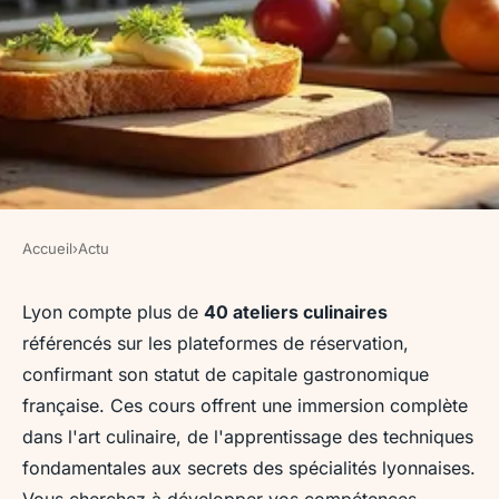
Accueil
›
Actu
ACTU
Découvrez les meilleurs cours
Lyon compte plus de
40 ateliers culinaires
référencés sur les plateformes de réservation,
de cuisine à Lyon pour tous les
confirmant son statut de capitale gastronomique
niveaux
française. Ces cours offrent une immersion complète
dans l'art culinaire, de l'apprentissage des techniques
Noé
•
5 février 2026
•
7 min de lecture
fondamentales aux secrets des spécialités lyonnaises.